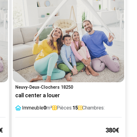
Neuvy-Deux-Clochers 18250
call center a louer
Immeuble
0
m²
Pièces:
15
Chambres:
€
380€