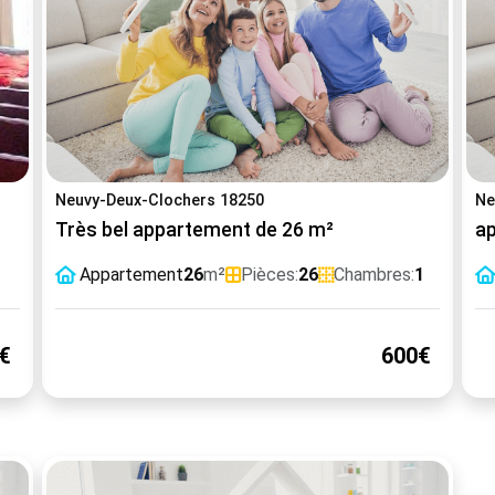
Neuvy-Deux-Clochers 18250
Ne
Très bel appartement de 26 m²
ap
Appartement
26
m²
Pièces:
26
Chambres:
1
€
600€